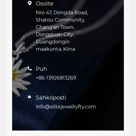
Osoite

Nro 47, Dongda Road,
Shatou Community,
Chang'an Town,
Dongguan City,
Guangdongin
maakunta, Kiina
Puh

+86-13926813269
Sähköposti

info@elitejewelryfty.com