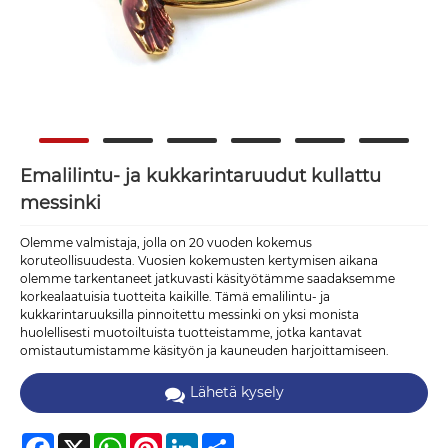
Emalilintu- ja kukkarintaruudut kullattu
messinki
Olemme valmistaja, jolla on 20 vuoden kokemus
koruteollisuudesta. Vuosien kokemusten kertymisen aikana
olemme tarkentaneet jatkuvasti käsityötämme saadaksemme
korkealaatuisia tuotteita kaikille. Tämä emalilintu- ja
kukkarintaruuksilla pinnoitettu messinki on yksi monista
huolellisesti muotoiltuista tuotteistamme, jotka kantavat
omistautumistamme käsityön ja kauneuden harjoittamiseen.
Lähetä kysely
Facebook
X
WhatsApp
Pinterest
LinkedIn
Share