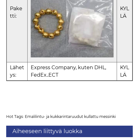
Pake
KYL
tti:
LÄ
Lähet
Express Company, kuten DHL,
KYL
ys:
FedEx..ECT
LÄ
Hot Tags: Emalilintu- ja kukkarintaruudut kullattu messinki
Aiheeseen liittyvä luokka