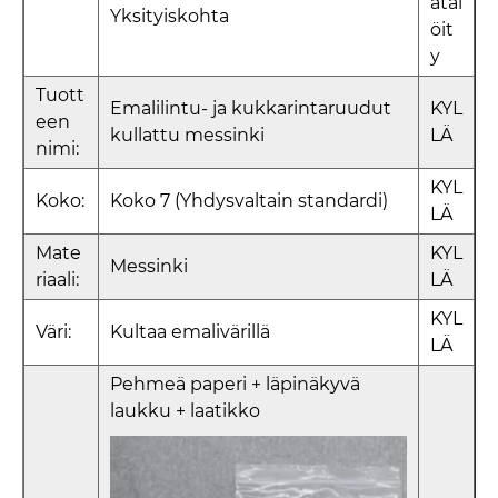
ätäl
Yksityiskohta
öit
y
Tuott
Emalilintu- ja kukkarintaruudut
KYL
een
kullattu messinki
LÄ
nimi:
KYL
Koko:
Koko 7 (Yhdysvaltain standardi)
LÄ
Mate
KYL
Messinki
riaali:
LÄ
KYL
Väri:
Kultaa emalivärillä
LÄ
Pehmeä paperi + läpinäkyvä
laukku + laatikko