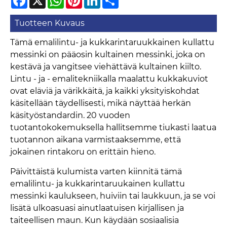
Tuotteen Kuvaus
Tämä emalilintu- ja kukkarintaruukkainen kullattu
messinki on pääosin kultainen messinki, joka on
kestävä ja vangitsee viehättävä kultainen kiilto.
Lintu - ja - emalitekniikalla maalattu kukkakuviot
ovat eläviä ja värikkäitä, ja kaikki yksityiskohdat
käsitellään täydellisesti, mikä näyttää herkän
käsityöstandardin. 20 vuoden
tuotantokokemuksella hallitsemme tiukasti laatua
tuotannon aikana varmistaaksemme, että
jokainen rintakoru on erittäin hieno.
Päivittäistä kulumista varten kiinnitä tämä
emalilintu- ja kukkarintaruukainen kullattu
messinki kaulukseen, huiviin tai laukkuun, ja se voi
lisätä ulkoasuasi ainutlaatuisen kirjallisen ja
taiteellisen maun. Kun käydään sosiaalisia