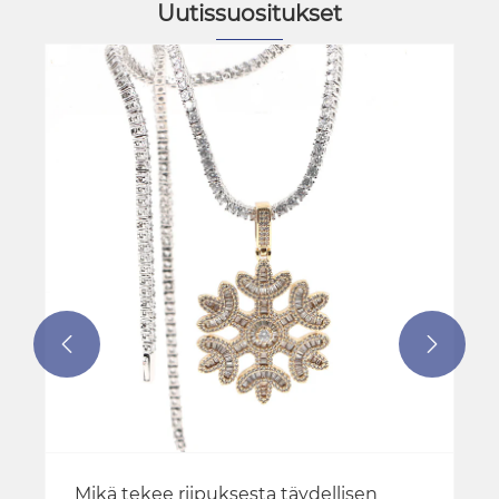
Uutissuositukset
Mikä tekee rannekorusta enemmän
kuin vain lisävarusteen?
Katso lisää >>

