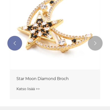


Cateye Stone Butterfly Bonch kullattu
Katso lisää >>