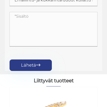
Lähetä

Liittyvät tuotteet