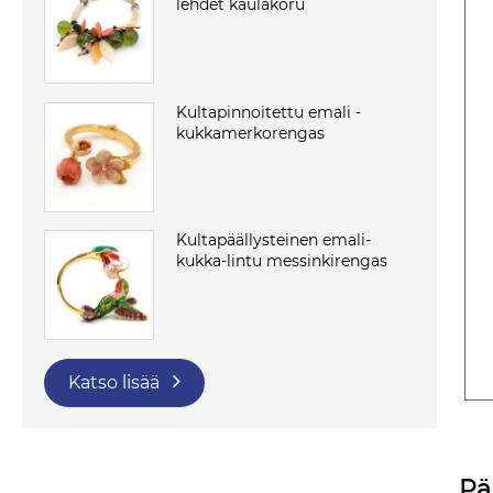
lehdet kaulakoru
Kultapinnoitettu emali -
kukkamerkorengas
Kultapäällysteinen emali-
kukka-lintu messinkirengas
Katso lisää
Pä