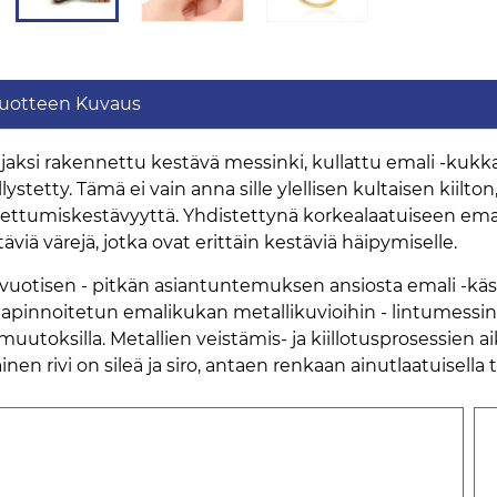
uotteen Kuvaus
jaksi rakennettu kestävä messinki, kullattu emali -kukka
lystetty. Tämä ei vain anna sille ylellisen kultaisen kiil
ettumiskestävyyttä. Yhdistettynä korkealaatuiseen emaliin 
äviä värejä, jotka ovat erittäin kestäviä häipymiselle.
-vuotisen - pitkän asiantuntemuksen ansiosta emali -käs
tapinnoitetun emalikukan metallikuvioihin - lintumessinkor
imuutoksilla. Metallien veistämis- ja kiillotusprosessien 
inen rivi on sileä ja siro, antaen renkaan ainutlaatuisella t