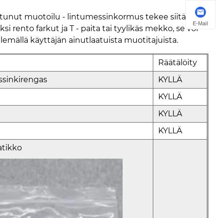
tunut muotoilu - lintumessinkormus tekee siitä
E-Mail
si rento farkut ja T - paita tai tyylikäs mekko, se voi
emällä käyttäjän ainutlaatuista muotitajuista.
Räätälöity
ssinkirengas
KYLLÄ
KYLLÄ
KYLLÄ
KYLLÄ
atikko