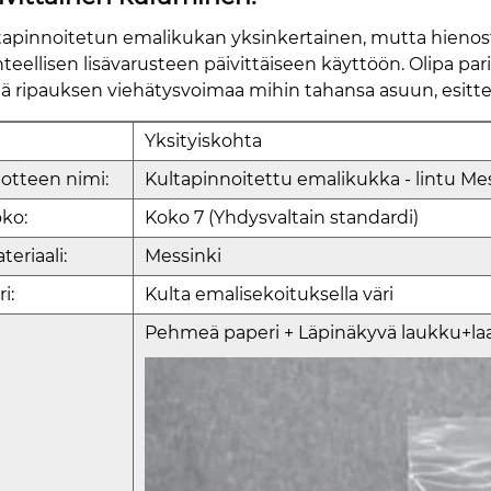
tapinnoitetun emalikukan yksinkertainen, mutta hienos
teellisen lisävarusteen päivittäiseen käyttöön. Olipa parik
ätä ripauksen viehätysvoimaa mihin tahansa asuun, esittel
Yksityiskohta
otteen nimi:
Kultapinnoitettu emalikukka - lintu Me
ko:
Koko 7 (Yhdysvaltain standardi)
teriaali:
Messinki
ri:
Kulta emalisekoituksella väri
Pehmeä paperi + Läpinäkyvä laukku+la