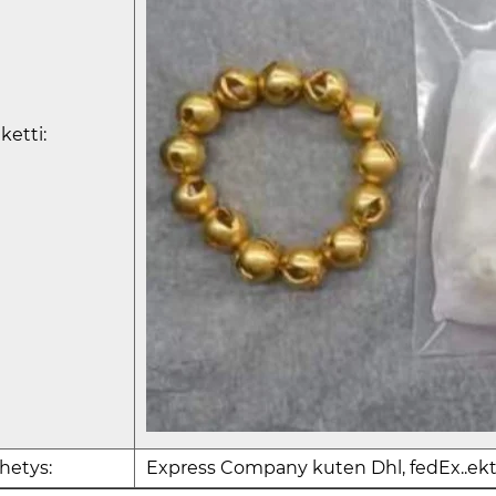
ketti:
hetys:
Express Company kuten Dhl, fedEx..ekt