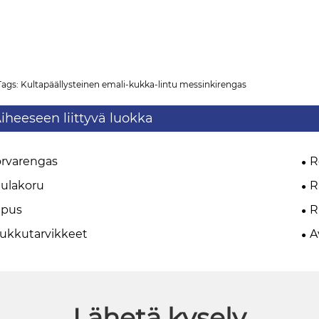
Tags: Kultapäällysteinen emali-kukka-lintu messinkirengas
iheeseen liittyvä luokka
rvarengas
R
ulakoru
R
ipus
R
ukkutarvikkeet
A
Lähetä kysely