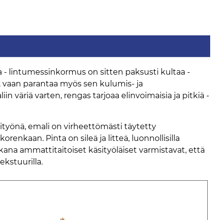
 - lintumessinkormus on sitten paksusti kultaa -
ton, vaan parantaa myös sen kulumis- ja
väriä varten, rengas tarjoaa elinvoimaisia ​​ja pitkiä -
ityönä, emali on virheettömästi täytetty
enkaan. Pinta on sileä ja litteä, luonnollisilla
aikana ammattitaitoiset käsityöläiset varmistavat, että
ekstuurilla.