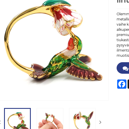
lin
Olemme 
metalli
vaihe k
alkuper
premium
tiukast
pysyvä
ilment
muotis
F