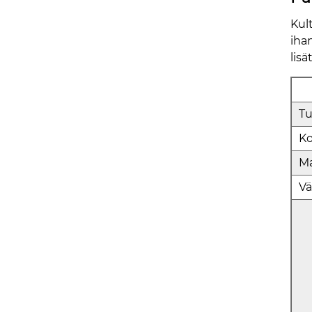
Kul
ihan
lis
Tu
Ko
Ma
Vä