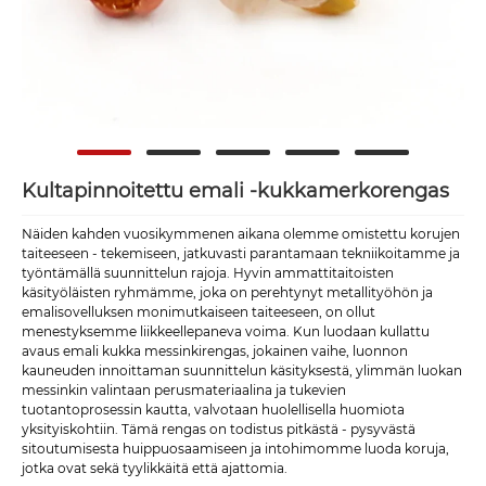
Kultapinnoitettu emali -kukkamerkorengas
Näiden kahden vuosikymmenen aikana olemme omistettu korujen
taiteeseen - tekemiseen, jatkuvasti parantamaan tekniikoitamme ja
työntämällä suunnittelun rajoja. Hyvin ammattitaitoisten
käsityöläisten ryhmämme, joka on perehtynyt metallityöhön ja
emalisovelluksen monimutkaiseen taiteeseen, on ollut
menestyksemme liikkeellepaneva voima. Kun luodaan kullattu
avaus emali kukka messinkirengas, jokainen vaihe, luonnon
kauneuden innoittaman suunnittelun käsityksestä, ylimmän luokan
messinkin valintaan perusmateriaalina ja tukevien
tuotantoprosessin kautta, valvotaan huolellisella huomiota
yksityiskohtiin. Tämä rengas on todistus pitkästä - pysyvästä
sitoutumisesta huippuosaamiseen ja intohimomme luoda koruja,
jotka ovat sekä tyylikkäitä että ajattomia.