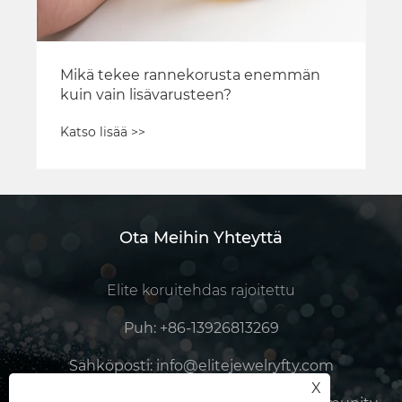
Ota Meihin Yhteyttä
Elite koruitehdas rajoitettu
Puh:
+86-13926813269
Sähköposti:
info@elitejewelryfty.com
X