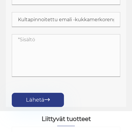
Lähetä

Liittyvät tuotteet