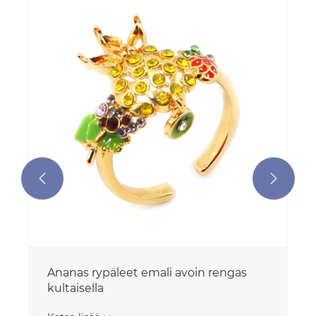
Hopea päällystetty neljä lehden apila
pyörivää messinkirengas
Katso lisää >>

