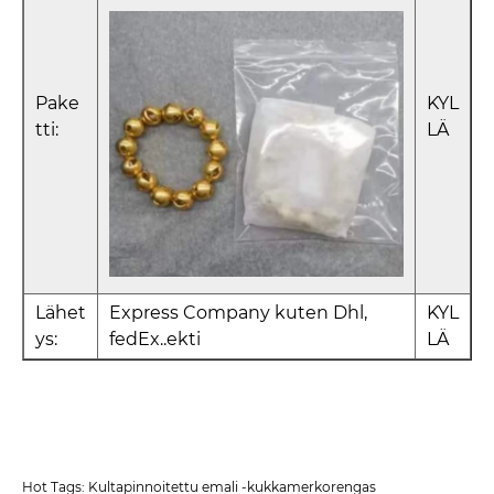
Pake
KYL
tti:
LÄ
Lähet
Express Company kuten Dhl,
KYL
ys:
fedEx..ekti
LÄ
Hot Tags: Kultapinnoitettu emali -kukkamerkorengas