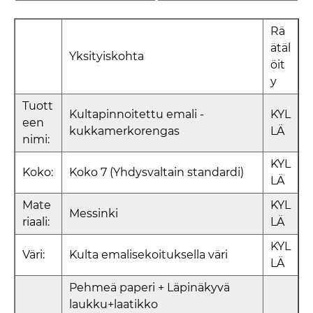
Rä
ätäl
Yksityiskohta
öit
y
Tuott
Kultapinnoitettu emali -
KYL
een
kukkamerkorengas
LÄ
nimi:
KYL
Koko:
Koko 7 (Yhdysvaltain standardi)
LÄ
Mate
KYL
Messinki
riaali:
LÄ
KYL
Väri:
Kulta emalisekoituksella väri
LÄ
Pehmeä paperi + Läpinäkyvä
laukku+laatikko