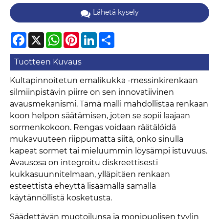
Lähetä kysely
Facebook
X
WhatsApp
Pinterest
LinkedIn
Share
Tuotteen Kuvaus
Kultapinnoitetun emalikukka -messinkirenkaan
silmiinpistävin piirre on sen innovatiivinen
avausmekanismi. Tämä malli mahdollistaa renkaan
koon helpon säätämisen, joten se sopii laajaan
sormenkokoon. Rengas voidaan räätälöidä
mukavuuteen riippumatta siitä, onko sinulla
kapeat sormet tai mieluummin löysämpi istuvuus.
Avausosa on integroitu diskreettisesti
kukkasuunnitelmaan, ylläpitäen renkaan
esteettistä eheyttä lisäämällä samalla
käytännöllistä kosketusta.
Säädettävän muotoilunsa ja monipuolisen tyylin