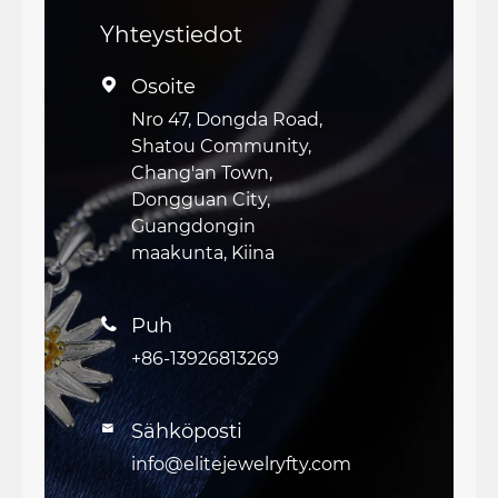
Yhteystiedot
Osoite

Nro 47, Dongda Road,
Shatou Community,
Chang'an Town,
Dongguan City,
Guangdongin
maakunta, Kiina
Puh

+86-13926813269
Sähköposti

info@elitejewelryfty.com