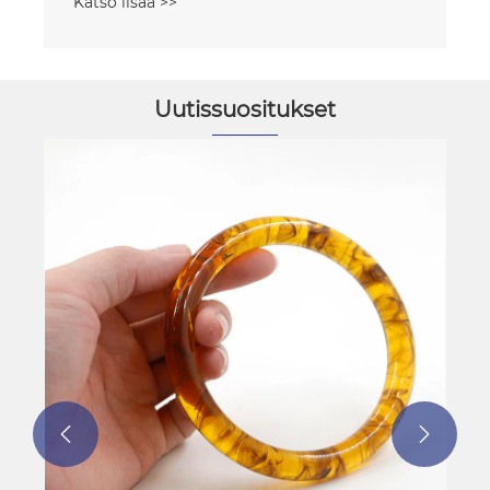
Uutissuositukset
Riipus: roikkuva lausuntokappale, joka
nostaa tilaa
Katso lisää >>

